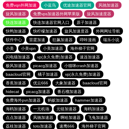
免费vqn外网加速
小蓝鸟
优途加速器官网
风驰加速器
旋风加速器
免费vps加速器外网苹果版
旋风加速度器
快连加速器
快连加速器官网入口
原子加速器
快鸭加速器
快柠檬加速器
旋风加速度器
外网网址导航
软件中心
雷霆加速
狂飙加速器
哔咔漫画
瑞乐小说
小美
小美vpn
小美加速器
海外梯子官网
闪电猫加速器
vp(永久免费)加速器
速连加速器
极风加速器
picacg加速器
小猫咪crash加速器
baacloud官网
橘子加速器
vp(永久免费)加速器
香蕉加速器
优云666
大象加速器
baacloud官网
hidecat
picacg加速器
番石榴加速器
免费海外pvn加速器
蚂蚁加速器
hammer加速器
海鸥加速器
一元机场
元链加速器
海鸥加速器
点点加速器
风驰加速器
啊哈加速器
飞兔加速器
荔枝加速器
toto加速器
速鹰666
海外梯子官网