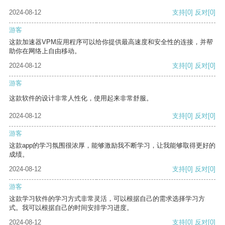
2024-08-12
支持
[0]
反对
[0]
游客
这款加速器VPM应用程序可以给你提供最高速度和安全性的连接，并帮
助你在网络上自由移动。
2024-08-12
支持
[0]
反对
[0]
游客
这款软件的设计非常人性化，使用起来非常舒服。
2024-08-12
支持
[0]
反对
[0]
游客
这款app的学习氛围很浓厚，能够激励我不断学习，让我能够取得更好的
成绩。
2024-08-12
支持
[0]
反对
[0]
游客
这款学习软件的学习方式非常灵活，可以根据自己的需求选择学习方
式。我可以根据自己的时间安排学习进度。
2024-08-12
支持
[0]
反对
[0]