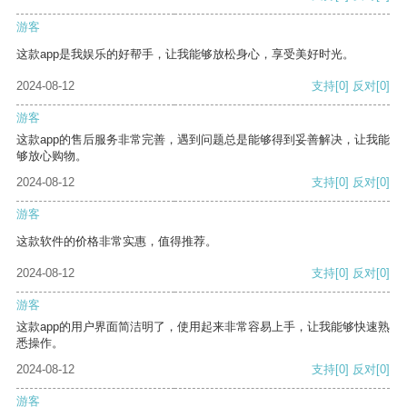
游客
这款app是我娱乐的好帮手，让我能够放松身心，享受美好时光。
2024-08-12
支持
[0]
反对
[0]
游客
这款app的售后服务非常完善，遇到问题总是能够得到妥善解决，让我能
够放心购物。
2024-08-12
支持
[0]
反对
[0]
游客
这款软件的价格非常实惠，值得推荐。
2024-08-12
支持
[0]
反对
[0]
游客
这款app的用户界面简洁明了，使用起来非常容易上手，让我能够快速熟
悉操作。
2024-08-12
支持
[0]
反对
[0]
游客