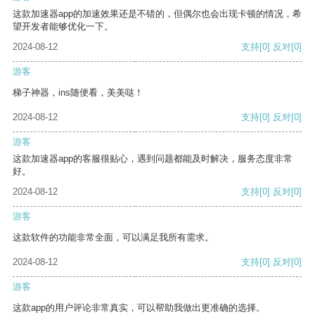
这款加速器app的加速效果还是不错的，但偶尔也会出现卡顿的情况，希
望开发者能够优化一下。
2024-08-12
支持
[0]
反对
[0]
游客
梯子神器，ins随便看，美美哒！
2024-08-12
支持
[0]
反对
[0]
游客
这款加速器app的客服很贴心，遇到问题都能及时解决，服务态度非常
好。
2024-08-12
支持
[0]
反对
[0]
游客
这款软件的功能非常全面，可以满足我所有需求。
2024-08-12
支持
[0]
反对
[0]
游客
这款app的用户评论非常真实，可以帮助我做出更准确的选择。