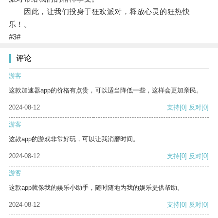
因此，让我们投身于狂欢派对，释放心灵的狂热快
乐！。
#3#
评论
游客
这款加速器app的价格有点贵，可以适当降低一些，这样会更加亲民。
2024-08-12
支持
[0]
反对
[0]
游客
这款app的游戏非常好玩，可以让我消磨时间。
2024-08-12
支持
[0]
反对
[0]
游客
这款app就像我的娱乐小助手，随时随地为我的娱乐提供帮助。
2024-08-12
支持
[0]
反对
[0]