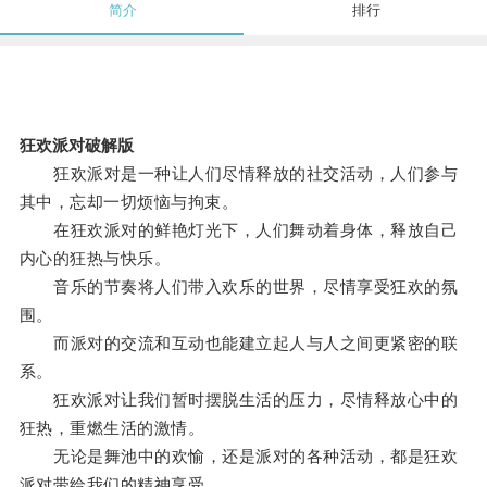
简介
排行
狂欢派对破解版
狂欢派对是一种让人们尽情释放的社交活动，人们参与
其中，忘却一切烦恼与拘束。
在狂欢派对的鲜艳灯光下，人们舞动着身体，释放自己
内心的狂热与快乐。
音乐的节奏将人们带入欢乐的世界，尽情享受狂欢的氛
围。
而派对的交流和互动也能建立起人与人之间更紧密的联
系。
狂欢派对让我们暂时摆脱生活的压力，尽情释放心中的
狂热，重燃生活的激情。
无论是舞池中的欢愉，还是派对的各种活动，都是狂欢
派对带给我们的精神享受。