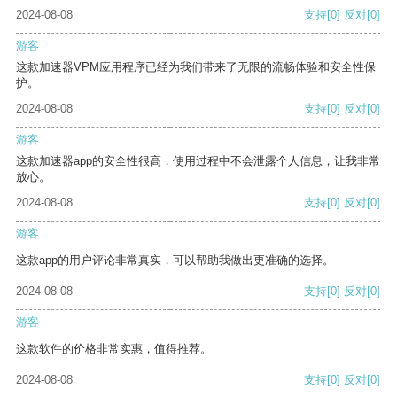
2024-08-08
支持
[0]
反对
[0]
游客
这款加速器VPM应用程序已经为我们带来了无限的流畅体验和安全性保
护。
2024-08-08
支持
[0]
反对
[0]
游客
这款加速器app的安全性很高，使用过程中不会泄露个人信息，让我非常
放心。
2024-08-08
支持
[0]
反对
[0]
游客
这款app的用户评论非常真实，可以帮助我做出更准确的选择。
2024-08-08
支持
[0]
反对
[0]
游客
这款软件的价格非常实惠，值得推荐。
2024-08-08
支持
[0]
反对
[0]