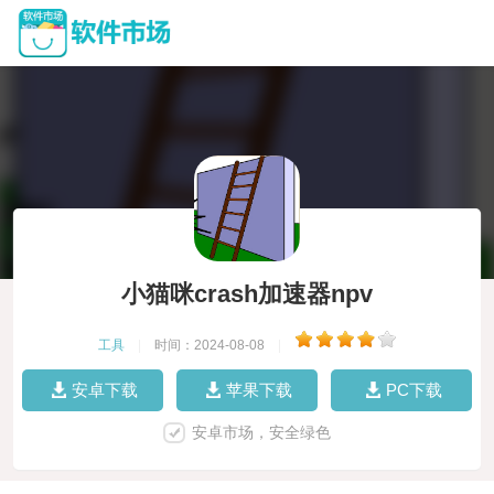
小猫咪crash加速器npv
工具
|
时间：2024-08-08
|
安卓下载
苹果下载
PC下载
安卓市场，安全绿色