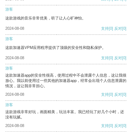
游客
这款游戏的音乐非常优美，听了让人心旷神怡。
2024-08-08
支持
[0]
反对
[0]
游客
这款加速器VPM应用程序提供了顶级的安全性和隐私保护。
2024-08-08
支持
[0]
反对
[0]
游客
这款加速器app的安全性很高，使用过程中不会泄露个人信息，这让我很
放心。我以前使用过一些其他的加速器app，经常会出现个人信息泄露的
情况，这让我非常担心。
2024-08-08
支持
[0]
反对
[0]
游客
这款游戏非常好玩，画面精美，玩法丰富。我已经玩了好几个小时，还
没有玩腻。
2024-08-08
支持
[0]
反对
[0]