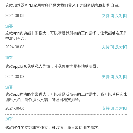
这款加速器VPM应用程序已经为我们带来了无限的隐私保护和自由。
2024-08-08
支持
[0]
反对
[0]
游客
这款app的功能非常强大，可以满足我所有的工作需求，让我能够在工作
中游刃有余。
2024-08-08
支持
[0]
反对
[0]
游客
这款app就像我的私人导游，带我领略世界各地的美景。
2024-08-08
支持
[0]
反对
[0]
游客
这款app的功能非常强大，可以满足我所有的工作需求。我可以使用它来
编辑文档、制作演示文稿、管理日程安排等。
2024-08-08
支持
[0]
反对
[0]
游客
这款软件的功能非常强大，可以满足我日常使用的需求。