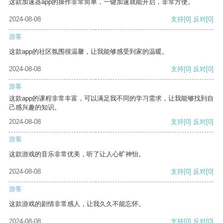
这款加速器app的操作非常简单，一键加速就能开启，非常方便。
2024-08-08
支持
[0]
反对
[0]
游客
这款app的社区氛围很温馨，让我能够感受到家的温暖。
2024-08-08
支持
[0]
反对
[0]
游客
这款app的课程非常丰富，可以满足我不同的学习需求，让我能够找到自
己感兴趣的知识。
2024-08-08
支持
[0]
反对
[0]
游客
这款游戏的音乐非常优美，听了让人心旷神怡。
2024-08-08
支持
[0]
反对
[0]
游客
这款游戏的剧情非常感人，让我久久不能忘怀。
2024-08-08
支持
[0]
反对
[0]