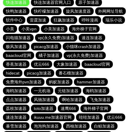
快连加速器
快连加速器官网入口
原子加速器
快鸭加速器
快柠檬加速器
旋风加速度器
外网网址导航
软件中心
雷霆加速
狂飙加速器
哔咔漫画
瑞乐小说
小美
小美vpn
小美加速器
海外梯子官网
闪电猫加速器
vp(永久免费)加速器
速连加速器
极风加速器
picacg加速器
小猫咪crash加速器
baacloud官网
橘子加速器
vp(永久免费)加速器
香蕉加速器
优云666
大象加速器
baacloud官网
hidecat
picacg加速器
番石榴加速器
免费海外pvn加速器
蚂蚁加速器
hammer加速器
海鸥加速器
一元机场
元链加速器
海鸥加速器
点点加速器
风驰加速器
啊哈加速器
飞兔加速器
荔枝加速器
toto加速器
速鹰666
海外梯子官网
速连加速器
ikuuu.me加速器官网
哇哇加速器
优云666
暴雪加速器
泡泡狗加速器
西柚加速器
白鲸加速器