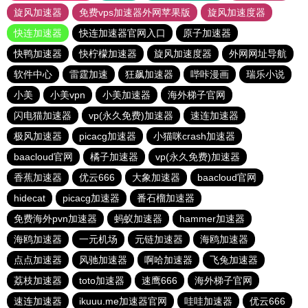
旋风加速器
免费vps加速器外网苹果版
旋风加速度器
快连加速器
快连加速器官网入口
原子加速器
快鸭加速器
快柠檬加速器
旋风加速度器
外网网址导航
软件中心
雷霆加速
狂飙加速器
哔咔漫画
瑞乐小说
小美
小美vpn
小美加速器
海外梯子官网
闪电猫加速器
vp(永久免费)加速器
速连加速器
极风加速器
picacg加速器
小猫咪crash加速器
baacloud官网
橘子加速器
vp(永久免费)加速器
香蕉加速器
优云666
大象加速器
baacloud官网
hidecat
picacg加速器
番石榴加速器
免费海外pvn加速器
蚂蚁加速器
hammer加速器
海鸥加速器
一元机场
元链加速器
海鸥加速器
点点加速器
风驰加速器
啊哈加速器
飞兔加速器
荔枝加速器
toto加速器
速鹰666
海外梯子官网
速连加速器
ikuuu.me加速器官网
哇哇加速器
优云666