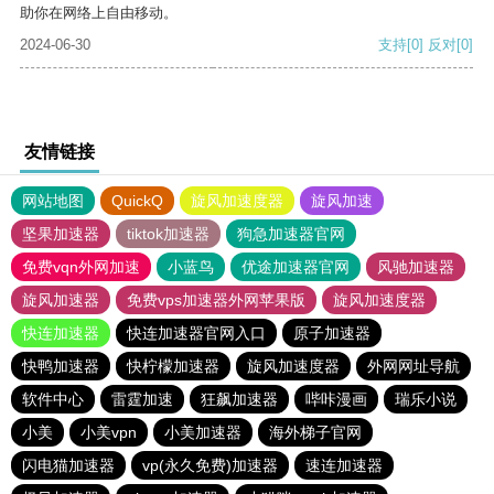
助你在网络上自由移动。
2024-06-30
支持
[0]
反对
[0]
友情链接
网站地图
QuickQ
旋风加速度器
旋风加速
坚果加速器
tiktok加速器
狗急加速器官网
免费vqn外网加速
小蓝鸟
优途加速器官网
风驰加速器
旋风加速器
免费vps加速器外网苹果版
旋风加速度器
快连加速器
快连加速器官网入口
原子加速器
快鸭加速器
快柠檬加速器
旋风加速度器
外网网址导航
软件中心
雷霆加速
狂飙加速器
哔咔漫画
瑞乐小说
小美
小美vpn
小美加速器
海外梯子官网
闪电猫加速器
vp(永久免费)加速器
速连加速器