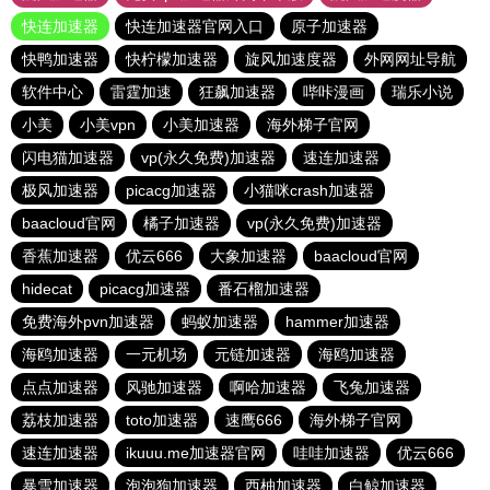
快连加速器
快连加速器官网入口
原子加速器
快鸭加速器
快柠檬加速器
旋风加速度器
外网网址导航
软件中心
雷霆加速
狂飙加速器
哔咔漫画
瑞乐小说
小美
小美vpn
小美加速器
海外梯子官网
闪电猫加速器
vp(永久免费)加速器
速连加速器
极风加速器
picacg加速器
小猫咪crash加速器
baacloud官网
橘子加速器
vp(永久免费)加速器
香蕉加速器
优云666
大象加速器
baacloud官网
hidecat
picacg加速器
番石榴加速器
免费海外pvn加速器
蚂蚁加速器
hammer加速器
海鸥加速器
一元机场
元链加速器
海鸥加速器
点点加速器
风驰加速器
啊哈加速器
飞兔加速器
荔枝加速器
toto加速器
速鹰666
海外梯子官网
速连加速器
ikuuu.me加速器官网
哇哇加速器
优云666
暴雪加速器
泡泡狗加速器
西柚加速器
白鲸加速器