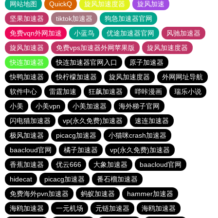
网站地图
QuickQ
旋风加速度器
旋风加速
坚果加速器
tiktok加速器
狗急加速器官网
免费vqn外网加速
小蓝鸟
优途加速器官网
风驰加速器
旋风加速器
免费vps加速器外网苹果版
旋风加速度器
快连加速器
快连加速器官网入口
原子加速器
快鸭加速器
快柠檬加速器
旋风加速度器
外网网址导航
软件中心
雷霆加速
狂飙加速器
哔咔漫画
瑞乐小说
小美
小美vpn
小美加速器
海外梯子官网
闪电猫加速器
vp(永久免费)加速器
速连加速器
极风加速器
picacg加速器
小猫咪crash加速器
baacloud官网
橘子加速器
vp(永久免费)加速器
香蕉加速器
优云666
大象加速器
baacloud官网
hidecat
picacg加速器
番石榴加速器
免费海外pvn加速器
蚂蚁加速器
hammer加速器
海鸥加速器
一元机场
元链加速器
海鸥加速器