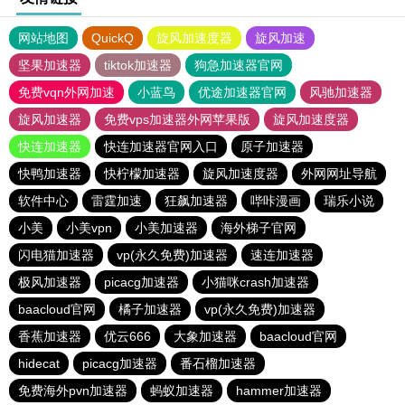
网站地图
QuickQ
旋风加速度器
旋风加速
坚果加速器
tiktok加速器
狗急加速器官网
免费vqn外网加速
小蓝鸟
优途加速器官网
风驰加速器
旋风加速器
免费vps加速器外网苹果版
旋风加速度器
快连加速器
快连加速器官网入口
原子加速器
快鸭加速器
快柠檬加速器
旋风加速度器
外网网址导航
软件中心
雷霆加速
狂飙加速器
哔咔漫画
瑞乐小说
小美
小美vpn
小美加速器
海外梯子官网
闪电猫加速器
vp(永久免费)加速器
速连加速器
极风加速器
picacg加速器
小猫咪crash加速器
baacloud官网
橘子加速器
vp(永久免费)加速器
香蕉加速器
优云666
大象加速器
baacloud官网
hidecat
picacg加速器
番石榴加速器
免费海外pvn加速器
蚂蚁加速器
hammer加速器