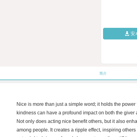
安
简介
Nice is more than just a simple word; it holds the power
kindness can have a profound impact on both the giver an
Not only does acting nice benefit others, but it also enh
among people. It creates a ripple effect, inspiring other