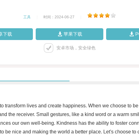
工具
|
时间：2024-06-27
|
卓下载
苹果下载
安卓市场，安全绿色
 to transform lives and create happiness. When we choose to be n
d the receiver. Small gestures, like a kind word or a warm smile
ances our own well-being. Kindness has the ability to foster conn
s to be nice and making the world a better place. Let's choose to 