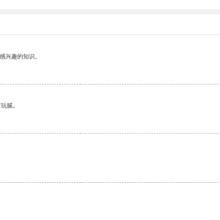
己感兴趣的知识。
有玩腻。
。