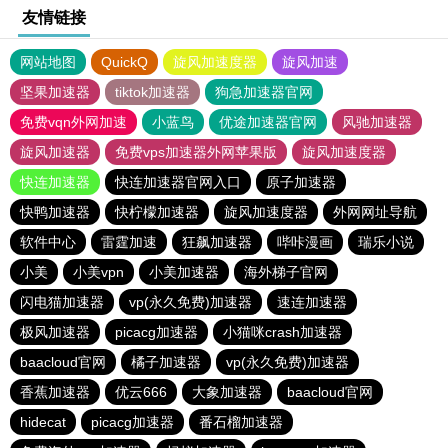
友情链接
网站地图
QuickQ
旋风加速度器
旋风加速
坚果加速器
tiktok加速器
狗急加速器官网
免费vqn外网加速
小蓝鸟
优途加速器官网
风驰加速器
旋风加速器
免费vps加速器外网苹果版
旋风加速度器
快连加速器
快连加速器官网入口
原子加速器
快鸭加速器
快柠檬加速器
旋风加速度器
外网网址导航
软件中心
雷霆加速
狂飙加速器
哔咔漫画
瑞乐小说
小美
小美vpn
小美加速器
海外梯子官网
闪电猫加速器
vp(永久免费)加速器
速连加速器
极风加速器
picacg加速器
小猫咪crash加速器
baacloud官网
橘子加速器
vp(永久免费)加速器
香蕉加速器
优云666
大象加速器
baacloud官网
hidecat
picacg加速器
番石榴加速器