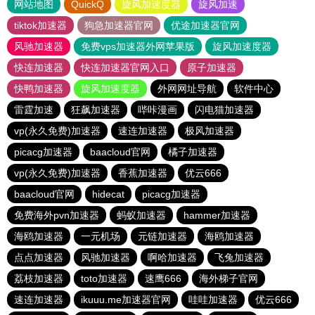
网站地图
QuickQ
旋风加速度器
旋风加速
tiktok加速器
狗急加速器官网
优途加速器官网
风驰加速器
免费vps加速器外网苹果版
旋风加速度器
快连加速器
快连加速器官网入口
原子加速器
快鸭加速器
旋风加速度器
外网网址导航
软件中心
雷霆加速
狂飙加速器
哔咔漫画
闪电猫加速器
vp(永久免费)加速器
速连加速器
极风加速器
picacg加速器
baacloud官网
橘子加速器
vp(永久免费)加速器
香蕉加速器
优云666
baacloud官网
hidecat
picacg加速器
免费海外pvn加速器
蚂蚁加速器
hammer加速器
海鸥加速器
一元机场
元链加速器
海鸥加速器
点点加速器
风驰加速器
啊哈加速器
飞兔加速器
荔枝加速器
toto加速器
速鹰666
海外梯子官网
速连加速器
ikuuu.me加速器官网
哇哇加速器
优云666