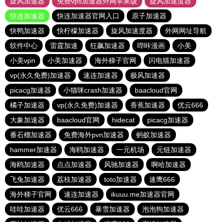
旋风加速器
免费vps加速器外网苹果版
旋风加速度器
快连加速器
快连加速器官网入口
原子加速器
快鸭加速器
快柠檬加速器
旋风加速度器
外网网址导航
软件中心
雷霆加速
狂飙加速器
哔咔漫画
小美
小美vpn
小美加速器
海外梯子官网
闪电猫加速器
vp(永久免费)加速器
速连加速器
极风加速器
picacg加速器
小猫咪crash加速器
baacloud官网
橘子加速器
vp(永久免费)加速器
香蕉加速器
优云666
大象加速器
baacloud官网
hidecat
picacg加速器
番石榴加速器
免费海外pvn加速器
蚂蚁加速器
hammer加速器
海鸥加速器
一元机场
元链加速器
海鸥加速器
点点加速器
风驰加速器
啊哈加速器
飞兔加速器
荔枝加速器
toto加速器
速鹰666
海外梯子官网
速连加速器
ikuuu.me加速器官网
哇哇加速器
优云666
暴雪加速器
泡泡狗加速器