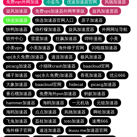
免费vqn外网加速
小蓝鸟
优途加速器官网
风驰加速器
旋风加速器
免费vps加速器外网苹果版
旋风加速度器
快连加速器
快连加速器官网入口
原子加速器
快鸭加速器
快柠檬加速器
旋风加速度器
外网网址导航
软件中心
雷霆加速
狂飙加速器
哔咔漫画
小美
小美vpn
小美加速器
海外梯子官网
闪电猫加速器
vp(永久免费)加速器
速连加速器
极风加速器
picacg加速器
小猫咪crash加速器
baacloud官网
橘子加速器
vp(永久免费)加速器
香蕉加速器
优云666
大象加速器
baacloud官网
hidecat
picacg加速器
番石榴加速器
免费海外pvn加速器
蚂蚁加速器
hammer加速器
海鸥加速器
一元机场
元链加速器
海鸥加速器
点点加速器
风驰加速器
啊哈加速器
飞兔加速器
荔枝加速器
toto加速器
速鹰666
海外梯子官网
速连加速器
ikuuu.me加速器官网