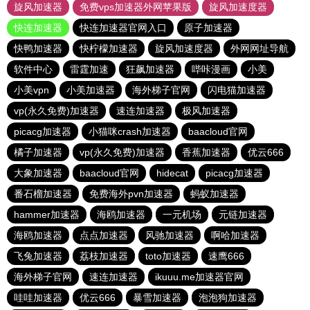
旋风加速器
免费vps加速器外网苹果版
旋风加速度器
快连加速器
快连加速器官网入口
原子加速器
快鸭加速器
快柠檬加速器
旋风加速度器
外网网址导航
软件中心
雷霆加速
狂飙加速器
哔咔漫画
小美
小美vpn
小美加速器
海外梯子官网
闪电猫加速器
vp(永久免费)加速器
速连加速器
极风加速器
picacg加速器
小猫咪crash加速器
baacloud官网
橘子加速器
vp(永久免费)加速器
香蕉加速器
优云666
大象加速器
baacloud官网
hidecat
picacg加速器
番石榴加速器
免费海外pvn加速器
蚂蚁加速器
hammer加速器
海鸥加速器
一元机场
元链加速器
海鸥加速器
点点加速器
风驰加速器
啊哈加速器
飞兔加速器
荔枝加速器
toto加速器
速鹰666
海外梯子官网
速连加速器
ikuuu.me加速器官网
哇哇加速器
优云666
暴雪加速器
泡泡狗加速器