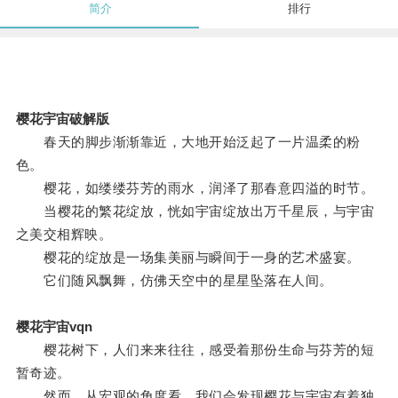
简介
排行
樱花宇宙破解版
春天的脚步渐渐靠近，大地开始泛起了一片温柔的粉
色。
樱花，如缕缕芬芳的雨水，润泽了那春意四溢的时节。
当樱花的繁花绽放，恍如宇宙绽放出万千星辰，与宇宙
之美交相辉映。
樱花的绽放是一场集美丽与瞬间于一身的艺术盛宴。
它们随风飘舞，仿佛天空中的星星坠落在人间。
樱花宇宙vqn
樱花树下，人们来来往往，感受着那份生命与芬芳的短
暂奇迹。
然而，从宏观的角度看，我们会发现樱花与宇宙有着独