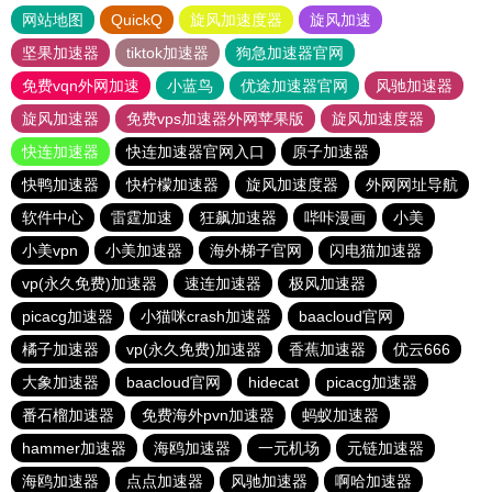
网站地图
QuickQ
旋风加速度器
旋风加速
坚果加速器
tiktok加速器
狗急加速器官网
免费vqn外网加速
小蓝鸟
优途加速器官网
风驰加速器
旋风加速器
免费vps加速器外网苹果版
旋风加速度器
快连加速器
快连加速器官网入口
原子加速器
快鸭加速器
快柠檬加速器
旋风加速度器
外网网址导航
软件中心
雷霆加速
狂飙加速器
哔咔漫画
小美
小美vpn
小美加速器
海外梯子官网
闪电猫加速器
vp(永久免费)加速器
速连加速器
极风加速器
picacg加速器
小猫咪crash加速器
baacloud官网
橘子加速器
vp(永久免费)加速器
香蕉加速器
优云666
大象加速器
baacloud官网
hidecat
picacg加速器
番石榴加速器
免费海外pvn加速器
蚂蚁加速器
hammer加速器
海鸥加速器
一元机场
元链加速器
海鸥加速器
点点加速器
风驰加速器
啊哈加速器