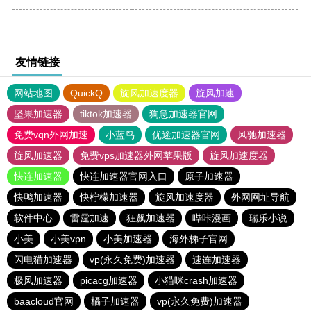
友情链接
网站地图
QuickQ
旋风加速度器
旋风加速
坚果加速器
tiktok加速器
狗急加速器官网
免费vqn外网加速
小蓝鸟
优途加速器官网
风驰加速器
旋风加速器
免费vps加速器外网苹果版
旋风加速度器
快连加速器
快连加速器官网入口
原子加速器
快鸭加速器
快柠檬加速器
旋风加速度器
外网网址导航
软件中心
雷霆加速
狂飙加速器
哔咔漫画
瑞乐小说
小美
小美vpn
小美加速器
海外梯子官网
闪电猫加速器
vp(永久免费)加速器
速连加速器
极风加速器
picacg加速器
小猫咪crash加速器
baacloud官网
橘子加速器
vp(永久免费)加速器