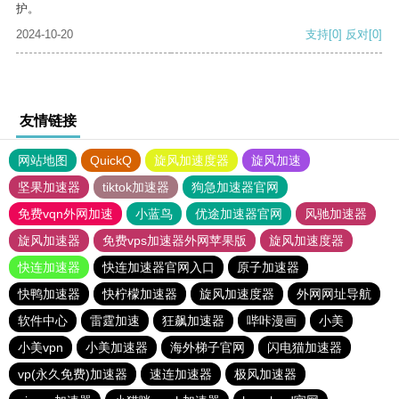
护。
2024-10-20
支持
[0]
反对
[0]
友情链接
网站地图
QuickQ
旋风加速度器
旋风加速
坚果加速器
tiktok加速器
狗急加速器官网
免费vqn外网加速
小蓝鸟
优途加速器官网
风驰加速器
旋风加速器
免费vps加速器外网苹果版
旋风加速度器
快连加速器
快连加速器官网入口
原子加速器
快鸭加速器
快柠檬加速器
旋风加速度器
外网网址导航
软件中心
雷霆加速
狂飙加速器
哔咔漫画
小美
小美vpn
小美加速器
海外梯子官网
闪电猫加速器
vp(永久免费)加速器
速连加速器
极风加速器