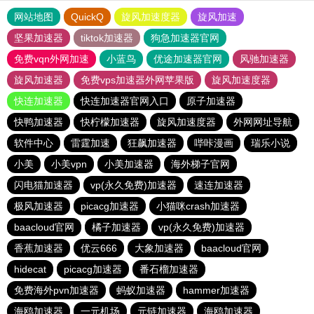
网站地图
QuickQ
旋风加速度器
旋风加速
坚果加速器
tiktok加速器
狗急加速器官网
免费vqn外网加速
小蓝鸟
优途加速器官网
风驰加速器
旋风加速器
免费vps加速器外网苹果版
旋风加速度器
快连加速器
快连加速器官网入口
原子加速器
快鸭加速器
快柠檬加速器
旋风加速度器
外网网址导航
软件中心
雷霆加速
狂飙加速器
哔咔漫画
瑞乐小说
小美
小美vpn
小美加速器
海外梯子官网
闪电猫加速器
vp(永久免费)加速器
速连加速器
极风加速器
picacg加速器
小猫咪crash加速器
baacloud官网
橘子加速器
vp(永久免费)加速器
香蕉加速器
优云666
大象加速器
baacloud官网
hidecat
picacg加速器
番石榴加速器
免费海外pvn加速器
蚂蚁加速器
hammer加速器
海鸥加速器
一元机场
元链加速器
海鸥加速器