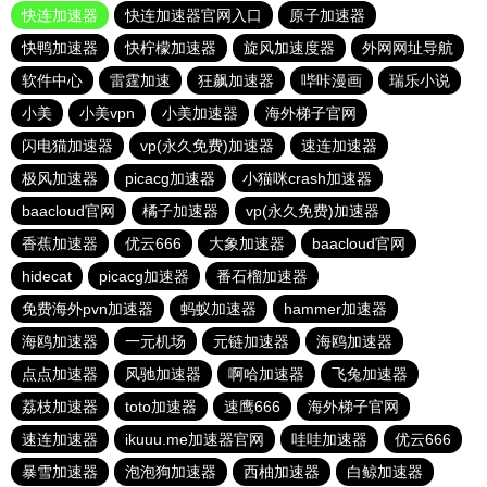
快连加速器
快连加速器官网入口
原子加速器
快鸭加速器
快柠檬加速器
旋风加速度器
外网网址导航
软件中心
雷霆加速
狂飙加速器
哔咔漫画
瑞乐小说
小美
小美vpn
小美加速器
海外梯子官网
闪电猫加速器
vp(永久免费)加速器
速连加速器
极风加速器
picacg加速器
小猫咪crash加速器
baacloud官网
橘子加速器
vp(永久免费)加速器
香蕉加速器
优云666
大象加速器
baacloud官网
hidecat
picacg加速器
番石榴加速器
免费海外pvn加速器
蚂蚁加速器
hammer加速器
海鸥加速器
一元机场
元链加速器
海鸥加速器
点点加速器
风驰加速器
啊哈加速器
飞兔加速器
荔枝加速器
toto加速器
速鹰666
海外梯子官网
速连加速器
ikuuu.me加速器官网
哇哇加速器
优云666
暴雪加速器
泡泡狗加速器
西柚加速器
白鲸加速器