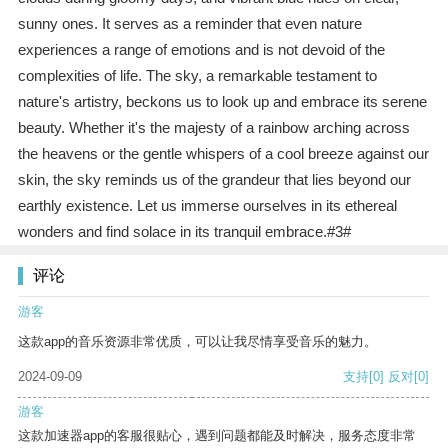
sunny ones. It serves as a reminder that even nature
experiences a range of emotions and is not devoid of the
complexities of life. The sky, a remarkable testament to
nature's artistry, beckons us to look up and embrace its serene
beauty. Whether it's the majesty of a rainbow arching across
the heavens or the gentle whispers of a cool breeze against our
skin, the sky reminds us of the grandeur that lies beyond our
earthly existence. Let us immerse ourselves in its ethereal
wonders and find solace in its tranquil embrace.#3#
评论
游客
这款app的音乐资源非常优质，可以让我尽情享受音乐的魅力。
2024-09-09
支持
[0]
反对
[0]
游客
这款加速器app的客服很贴心，遇到问题都能及时解决，服务态度非常