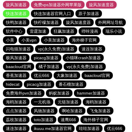
旋风加速器
免费vps加速器外网苹果版
旋风加速度器
快连加速器
快连加速器官网入口
原子加速器
快鸭加速器
快柠檬加速器
旋风加速度器
外网网址导航
软件中心
雷霆加速
狂飙加速器
哔咔漫画
瑞乐小说
小美
小美vpn
小美加速器
海外梯子官网
闪电猫加速器
vp(永久免费)加速器
速连加速器
极风加速器
picacg加速器
小猫咪crash加速器
baacloud官网
橘子加速器
vp(永久免费)加速器
香蕉加速器
优云666
大象加速器
baacloud官网
hidecat
picacg加速器
番石榴加速器
免费海外pvn加速器
蚂蚁加速器
hammer加速器
海鸥加速器
一元机场
元链加速器
海鸥加速器
点点加速器
风驰加速器
啊哈加速器
飞兔加速器
荔枝加速器
toto加速器
速鹰666
海外梯子官网
速连加速器
ikuuu.me加速器官网
哇哇加速器
优云666