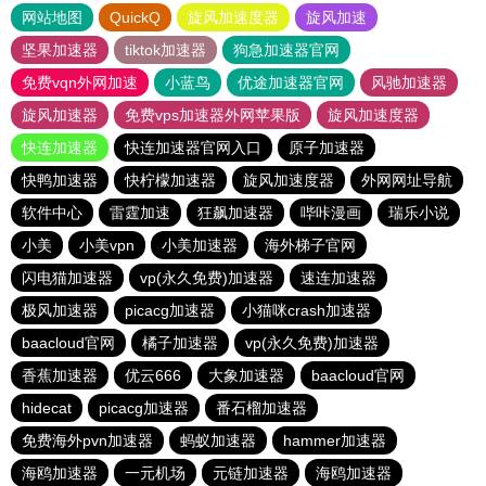
网站地图
QuickQ
旋风加速度器
旋风加速
坚果加速器
tiktok加速器
狗急加速器官网
免费vqn外网加速
小蓝鸟
优途加速器官网
风驰加速器
旋风加速器
免费vps加速器外网苹果版
旋风加速度器
快连加速器
快连加速器官网入口
原子加速器
快鸭加速器
快柠檬加速器
旋风加速度器
外网网址导航
软件中心
雷霆加速
狂飙加速器
哔咔漫画
瑞乐小说
小美
小美vpn
小美加速器
海外梯子官网
闪电猫加速器
vp(永久免费)加速器
速连加速器
极风加速器
picacg加速器
小猫咪crash加速器
baacloud官网
橘子加速器
vp(永久免费)加速器
香蕉加速器
优云666
大象加速器
baacloud官网
hidecat
picacg加速器
番石榴加速器
免费海外pvn加速器
蚂蚁加速器
hammer加速器
海鸥加速器
一元机场
元链加速器
海鸥加速器