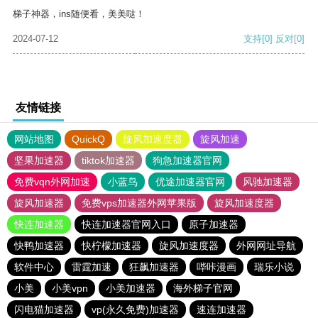
梯子神器，ins随便看，美美哒！
2024-07-12
支持
[0]
反对
[0]
友情链接
网站地图
QuickQ
旋风加速度器
旋风加速
坚果加速器
tiktok加速器
狗急加速器官网
免费vqn外网加速
小蓝鸟
优途加速器官网
风驰加速器
旋风加速器
免费vps加速器外网苹果版
旋风加速度器
快连加速器
快连加速器官网入口
原子加速器
快鸭加速器
快柠檬加速器
旋风加速度器
外网网址导航
软件中心
雷霆加速
狂飙加速器
哔咔漫画
瑞乐小说
小美
小美vpn
小美加速器
海外梯子官网
闪电猫加速器
vp(永久免费)加速器
速连加速器