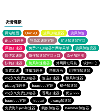
友情链接
网站地图
QuickQ
旋风加速度器
旋风加速
tiktok加速器
狗急加速器官网
优途加速器官网
风驰加速器
免费vps加速器外网苹果版
旋风加速度器
快连加速器
快连加速器官网入口
原子加速器
快鸭加速器
旋风加速度器
外网网址导航
软件中心
雷霆加速
狂飙加速器
哔咔漫画
闪电猫加速器
vp(永久免费)加速器
速连加速器
极风加速器
picacg加速器
baacloud官网
橘子加速器
vp(永久免费)加速器
香蕉加速器
优云666
baacloud官网
hidecat
picacg加速器
免费海外pvn加速器
蚂蚁加速器
hammer加速器