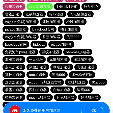
快鸭加速器
旋风加速度器
外网网址导航
软件中心
雷霆加速
狂飙加速器
哔咔漫画
闪电猫加速器
vp(永久免费)加速器
速连加速器
极风加速器
picacg加速器
baacloud官网
橘子加速器
vp(永久免费)加速器
香蕉加速器
优云666
baacloud官网
hidecat
picacg加速器
免费海外pvn加速器
蚂蚁加速器
hammer加速器
海鸥加速器
一元机场
元链加速器
海鸥加速器
点点加速器
风驰加速器
啊哈加速器
飞兔加速器
荔枝加速器
toto加速器
速鹰666
海外梯子官网
速连加速器
ikuuu.me加速器官网
哇哇加速器
优云666
暴雪加速器
西柚加速器
白鲸加速器
速鹰666
蜜蜂加速器
pigcha加速器
月兔加速器
起飞加速器
红海pro官网
原子加速器
蚂蚁加速器
永久免费使用的加速器
下载