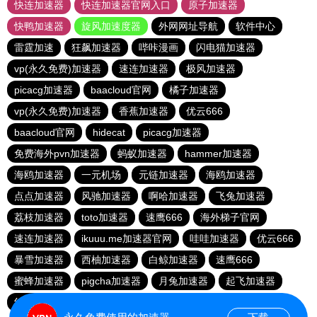
快连加速器
快连加速器官网入口
原子加速器
快鸭加速器
旋风加速度器
外网网址导航
软件中心
雷霆加速
狂飙加速器
哔咔漫画
闪电猫加速器
vp(永久免费)加速器
速连加速器
极风加速器
picacg加速器
baacloud官网
橘子加速器
vp(永久免费)加速器
香蕉加速器
优云666
baacloud官网
hidecat
picacg加速器
免费海外pvn加速器
蚂蚁加速器
hammer加速器
海鸥加速器
一元机场
元链加速器
海鸥加速器
点点加速器
风驰加速器
啊哈加速器
飞兔加速器
荔枝加速器
toto加速器
速鹰666
海外梯子官网
速连加速器
ikuuu.me加速器官网
哇哇加速器
优云666
暴雪加速器
西柚加速器
白鲸加速器
速鹰666
蜜蜂加速器
pigcha加速器
月兔加速器
起飞加速器
红海pro官网
原子加速器
蚂蚁加速器