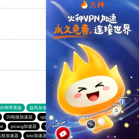
支持
[0]
反对
[0]
支持
[0]
反对
[0]
支持
[0]
反对
[0]
器外网苹果版
旋风加速度器
快连加速器
闪电猫加速器
vp(永久免费)加速器
速连加速器
at
picacg加速器
免费海外pvn加速器
蚂蚁加速器
荔枝加速器
toto加速器
速鹰666
海外梯子官网