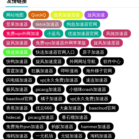
友情链接
网站地图
QuickQ
旋风加速度器
旋风加速
坚果加速器
tiktok加速器
狗急加速器官网
免费vqn外网加速
小蓝鸟
优途加速器官网
风驰加速器
旋风加速器
免费vps加速器外网苹果版
旋风加速度器
快连加速器
快连加速器官网入口
原子加速器
快鸭加速器
旋风加速度器
外网网址导航
软件中心
雷霆加速
狂飙加速器
哔咔漫画
海外梯子官网
闪电猫加速器
vp(永久免费)加速器
速连加速器
极风加速器
picacg加速器
小猫咪crash加速器
baacloud官网
橘子加速器
vp(永久免费)加速器
香蕉加速器
优云666
大象加速器
baacloud官网
hidecat
picacg加速器
番石榴加速器
免费海外pvn加速器
蚂蚁加速器
hammer加速器
海鸥加速器
一元机场
元链加速器
海鸥加速器