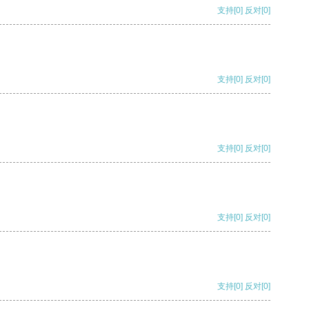
支持
[0]
反对
[0]
支持
[0]
反对
[0]
支持
[0]
反对
[0]
支持
[0]
反对
[0]
支持
[0]
反对
[0]