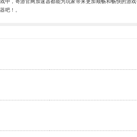
中，奇游官网加速器都能为玩家带来更加顺畅和畅快的游戏
器吧！。