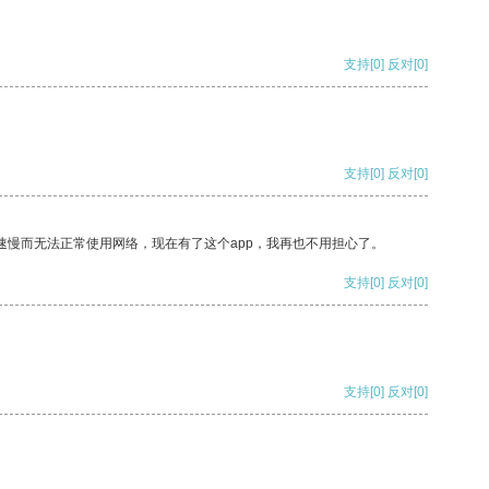
支持
[0]
反对
[0]
支持
[0]
反对
[0]
速慢而无法正常使用网络，现在有了这个app，我再也不用担心了。
支持
[0]
反对
[0]
支持
[0]
反对
[0]