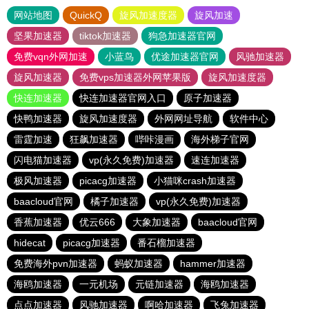
网站地图
QuickQ
旋风加速度器
旋风加速
坚果加速器
tiktok加速器
狗急加速器官网
免费vqn外网加速
小蓝鸟
优途加速器官网
风驰加速器
旋风加速器
免费vps加速器外网苹果版
旋风加速度器
快连加速器
快连加速器官网入口
原子加速器
快鸭加速器
旋风加速度器
外网网址导航
软件中心
雷霆加速
狂飙加速器
哔咔漫画
海外梯子官网
闪电猫加速器
vp(永久免费)加速器
速连加速器
极风加速器
picacg加速器
小猫咪crash加速器
baacloud官网
橘子加速器
vp(永久免费)加速器
香蕉加速器
优云666
大象加速器
baacloud官网
hidecat
picacg加速器
番石榴加速器
免费海外pvn加速器
蚂蚁加速器
hammer加速器
海鸥加速器
一元机场
元链加速器
海鸥加速器
点点加速器
风驰加速器
啊哈加速器
飞兔加速器