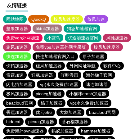
友情链接
网站地图
QuickQ
旋风加速度器
旋风加速
坚果加速器
tiktok加速器
狗急加速器官网
免费vqn外网加速
小蓝鸟
优途加速器官网
风驰加速器
旋风加速器
免费vps加速器外网苹果版
旋风加速度器
快连加速器
快连加速器官网入口
原子加速器
快鸭加速器
旋风加速度器
外网网址导航
软件中心
雷霆加速
狂飙加速器
哔咔漫画
海外梯子官网
闪电猫加速器
vp(永久免费)加速器
速连加速器
极风加速器
picacg加速器
小猫咪crash加速器
baacloud官网
橘子加速器
vp(永久免费)加速器
香蕉加速器
优云666
大象加速器
baacloud官网
hidecat
picacg加速器
番石榴加速器
免费海外pvn加速器
蚂蚁加速器
hammer加速器