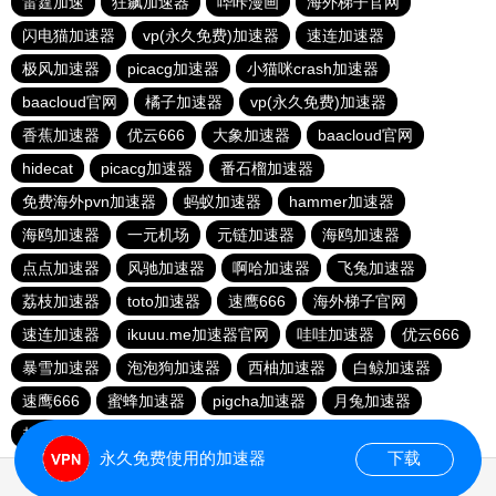
雷霆加速
狂飙加速器
哔咔漫画
海外梯子官网
闪电猫加速器
vp(永久免费)加速器
速连加速器
极风加速器
picacg加速器
小猫咪crash加速器
baacloud官网
橘子加速器
vp(永久免费)加速器
香蕉加速器
优云666
大象加速器
baacloud官网
hidecat
picacg加速器
番石榴加速器
免费海外pvn加速器
蚂蚁加速器
hammer加速器
海鸥加速器
一元机场
元链加速器
海鸥加速器
点点加速器
风驰加速器
啊哈加速器
飞兔加速器
荔枝加速器
toto加速器
速鹰666
海外梯子官网
速连加速器
ikuuu.me加速器官网
哇哇加速器
优云666
暴雪加速器
泡泡狗加速器
西柚加速器
白鲸加速器
速鹰666
蜜蜂加速器
pigcha加速器
月兔加速器
起飞加速器
红海pro官网
原子加速器
蚂蚁加速器
永久免费使用的加速器
下载