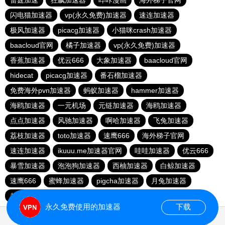
雷霆加速
狂飙加速器
哔咔漫画
海外梯子官网
闪电猫加速器
vp(永久免费)加速器
速连加速器
极风加速器
picacg加速器
小猫咪crash加速器
baacloud官网
橘子加速器
vp(永久免费)加速器
香蕉加速器
优云666
大象加速器
baacloud官网
hidecat
picacg加速器
番石榴加速器
免费海外pvn加速器
蚂蚁加速器
hammer加速器
海鸥加速器
一元机场
元链加速器
海鸥加速器
点点加速器
风驰加速器
啊哈加速器
飞兔加速器
荔枝加速器
toto加速器
速鹰666
海外梯子官网
速连加速器
ikuuu.me加速器官网
哇哇加速器
优云666
暴雪加速器
泡泡狗加速器
西柚加速器
白鲸加速器
速鹰666
蜜蜂加速器
pigcha加速器
月兔加速器
起飞加速器
红海pro官网
原子加速器
蚂蚁加速器
永久免费使用的加速器
下载
0.080421s