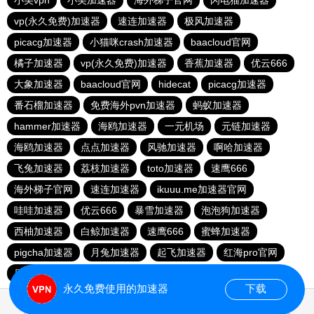
小美vpn
小美加速器
海外梯子官网
闪电猫加速器
vp(永久免费)加速器
速连加速器
极风加速器
picacg加速器
小猫咪crash加速器
baacloud官网
橘子加速器
vp(永久免费)加速器
香蕉加速器
优云666
大象加速器
baacloud官网
hidecat
picacg加速器
番石榴加速器
免费海外pvn加速器
蚂蚁加速器
hammer加速器
海鸥加速器
一元机场
元链加速器
海鸥加速器
点点加速器
风驰加速器
啊哈加速器
飞兔加速器
荔枝加速器
toto加速器
速鹰666
海外梯子官网
速连加速器
ikuuu.me加速器官网
哇哇加速器
优云666
暴雪加速器
泡泡狗加速器
西柚加速器
白鲸加速器
速鹰666
蜜蜂加速器
pigcha加速器
月兔加速器
起飞加速器
红海pro官网
原子加速器
蚂蚁加速器
永久免费使用的加速器
下载