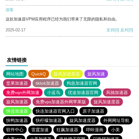
游客
这款加速器VPM应用程序已经为我们带来了无限的隐私和自由。
2025-02-17
支持
[0]
反对
[0]
友情链接
网站地图
QuickQ
旋风加速度器
旋风加速
坚果加速器
tiktok加速器
狗急加速器官网
免费vqn外网加速
小蓝鸟
优途加速器官网
风驰加速器
旋风加速器
免费vps加速器外网苹果版
旋风加速度器
快连加速器
快连加速器官网入口
原子加速器
快鸭加速器
快柠檬加速器
旋风加速度器
外网网址导航
软件中心
雷霆加速
狂飙加速器
哔咔漫画
小美