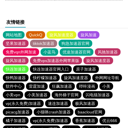
友情链接
网站地图
QuickQ
旋风加速度器
旋风加速
坚果加速器
tiktok加速器
狗急加速器官网
免费vqn外网加速
小蓝鸟
优途加速器官网
风驰加速器
旋风加速器
免费vps加速器外网苹果版
旋风加速度器
快连加速器
快连加速器官网入口
原子加速器
快鸭加速器
快柠檬加速器
旋风加速度器
外网网址导航
软件中心
雷霆加速
狂飙加速器
哔咔漫画
小美
小美vpn
小美加速器
海外梯子官网
闪电猫加速器
vp(永久免费)加速器
速连加速器
极风加速器
picacg加速器
小猫咪crash加速器
baacloud官网
橘子加速器
vp(永久免费)加速器
香蕉加速器
优云666