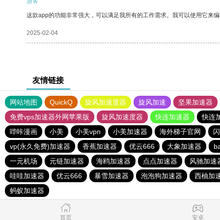
游客
这款app的功能非常强大，可以满足我所有的工作需求。我可以使用它来
2025-02-04
友情链接
网站地图
QuickQ
旋风加速度器
旋风加速
坚果加速器
免费vps加速器外网苹果版
旋风加速度器
快连加速器
快连
哔咔漫画
小美
小美vpn
小美加速器
海外梯子官网
闪
vp(永久免费)加速器
香蕉加速器
优云666
大象加速器
b
一元机场
元链加速器
海鸥加速器
点点加速器
风驰加速
哇哇加速器
优云666
暴雪加速器
泡泡狗加速器
西柚加
蚂蚁加速器
首页
安卓