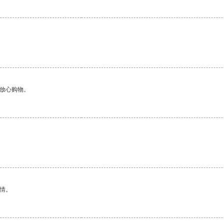
够放心购物。
情。