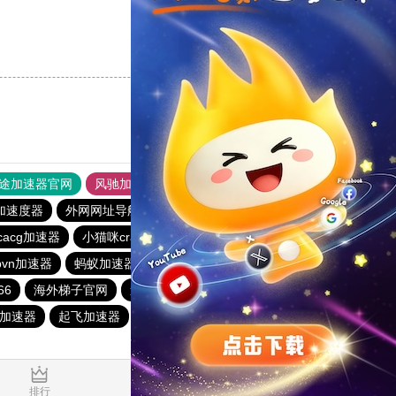
支持
[0]
反对
[0]
途加速器官网
风驰加速器
旋风加速器
加速度器
外网网址导航
软件中心
雷霆加速
狂飙加速器
icacg加速器
小猫咪crash加速器
baacloud官网
橘子加速器
vn加速器
蚂蚁加速器
hammer加速器
海鸥加速器
66
海外梯子官网
速连加速器
ikuuu.me加速器官网
加速器
起飞加速器
红海pro官网
原子加速器
排行
推荐