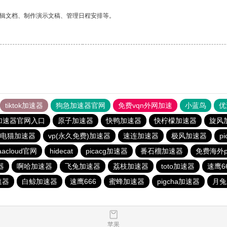
编辑文档、制作演示文稿、管理日程安排等。
tiktok加速器
狗急加速器官网
免费vqn外网加速
小蓝鸟
优
加速器官网入口
原子加速器
快鸭加速器
快柠檬加速器
旋风
电猫加速器
vp(永久免费)加速器
速连加速器
极风加速器
p
aacloud官网
hidecat
picacg加速器
番石榴加速器
免费海外p
器
啊哈加速器
飞兔加速器
荔枝加速器
toto加速器
速鹰6
速器
白鲸加速器
速鹰666
蜜蜂加速器
pigcha加速器
月兔
苹果