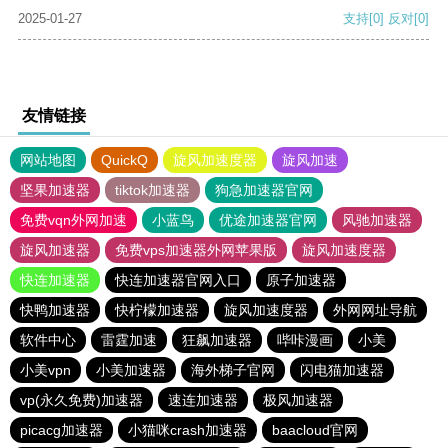
2025-01-27
支持
[0]
反对
[0]
友情链接
网站地图
QuickQ
旋风加速度器
旋风加速
坚果加速器
tiktok加速器
狗急加速器官网
免费vqn外网加速
小蓝鸟
优途加速器官网
风驰加速器
旋风加速器
免费vps加速器外网苹果版
旋风加速度器
快连加速器
快连加速器官网入口
原子加速器
快鸭加速器
快柠檬加速器
旋风加速度器
外网网址导航
软件中心
雷霆加速
狂飙加速器
哔咔漫画
小美
小美vpn
小美加速器
海外梯子官网
闪电猫加速器
vp(永久免费)加速器
速连加速器
极风加速器
picacg加速器
小猫咪crash加速器
baacloud官网