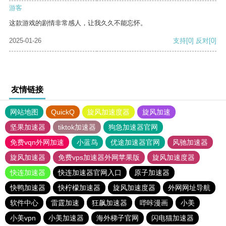
游客
这款游戏的剧情非常感人，让我久久不能忘怀。
2025-01-26
支持
[0]
反对
[0]
友情链接
网站地图
QuickQ
旋风加速度器
旋风加速
坚果加速器
tiktok加速器
狗急加速器官网
免费vqn外网加速
小蓝鸟
优途加速器官网
风驰加速器
旋风加速器
免费vps加速器外网苹果版
旋风加速度器
快连加速器
快连加速器官网入口
原子加速器
快鸭加速器
快柠檬加速器
旋风加速度器
外网网址导航
软件中心
雷霆加速
狂飙加速器
哔咔漫画
小美
小美vpn
小美加速器
海外梯子官网
闪电猫加速器