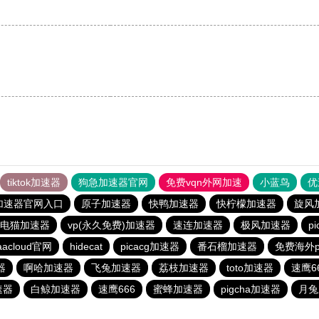
tiktok加速器
狗急加速器官网
免费vqn外网加速
小蓝鸟
优
加速器官网入口
原子加速器
快鸭加速器
快柠檬加速器
旋风
电猫加速器
vp(永久免费)加速器
速连加速器
极风加速器
p
aacloud官网
hidecat
picacg加速器
番石榴加速器
免费海外p
器
啊哈加速器
飞兔加速器
荔枝加速器
toto加速器
速鹰6
速器
白鲸加速器
速鹰666
蜜蜂加速器
pigcha加速器
月兔