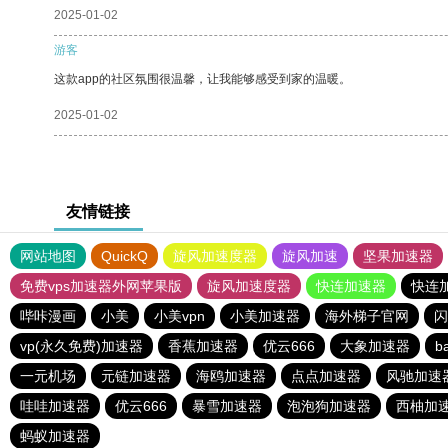
2025-01-02
游客
这款app的社区氛围很温馨，让我能够感受到家的温暖。
2025-01-02
友情链接
网站地图
QuickQ
旋风加速度器
旋风加速
坚果加速器
免费vps加速器外网苹果版
旋风加速度器
快连加速器
快连
哔咔漫画
小美
小美vpn
小美加速器
海外梯子官网
闪
vp(永久免费)加速器
香蕉加速器
优云666
大象加速器
b
一元机场
元链加速器
海鸥加速器
点点加速器
风驰加速
哇哇加速器
优云666
暴雪加速器
泡泡狗加速器
西柚加
蚂蚁加速器