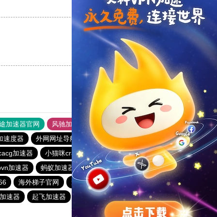
支持
[0]
反对
[0]
支持
[0]
反对
[0]
途加速器官网
风驰加速器
旋风加速器
加速度器
外网网址导航
软件中心
雷霆加速
狂飙加速器
icacg加速器
小猫咪crash加速器
baacloud官网
橘子加速器
vn加速器
蚂蚁加速器
hammer加速器
海鸥加速器
66
海外梯子官网
速连加速器
ikuuu.me加速器官网
加速器
起飞加速器
红海pro官网
原子加速器