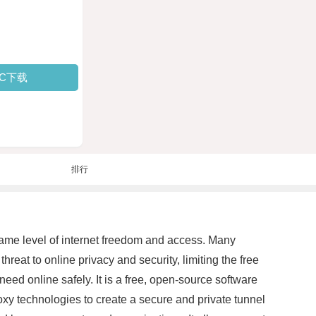
PC下载
排行
ame level of internet freedom and access. Many
reat to online privacy and security, limiting the free
eed online safely. It is a free, open-source software
xy technologies to create a secure and private tunnel