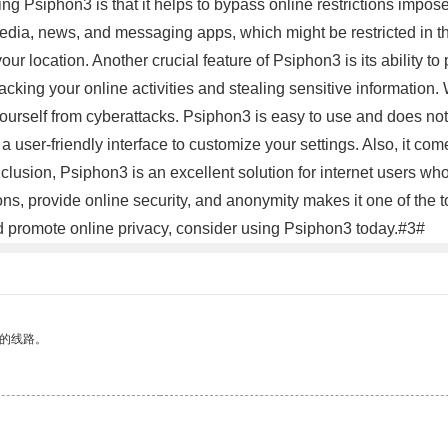
using Psiphon3 is that it helps to bypass online restrictions imp
dia, news, and messaging apps, which might be restricted in th
r location. Another crucial feature of Psiphon3 is its ability to 
racking your online activities and stealing sensitive information
rself from cyberattacks. Psiphon3 is easy to use and does not r
 user-friendly interface to customize your settings. Also, it co
clusion, Psiphon3 is an excellent solution for internet users wh
ctions, provide online security, and anonymity makes it one of the
nd promote online privacy, consider using Psiphon3 today.#3#
区的线路。