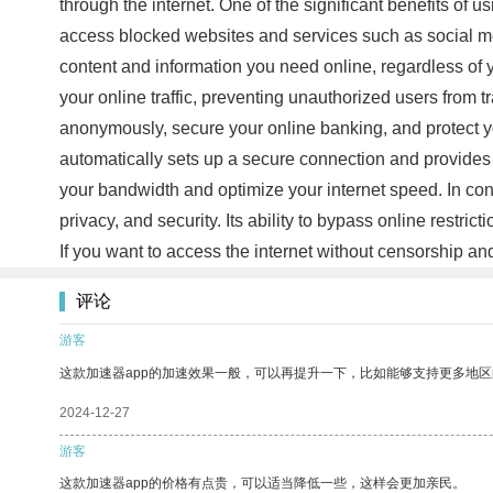
through the internet. One of the significant benefits of 
access blocked websites and services such as social me
content and information you need online, regardless of you
your online traffic, preventing unauthorized users from t
anonymously, secure your online banking, and protect you
automatically sets up a secure connection and provides a
your bandwidth and optimize your internet speed. In con
privacy, and security. Its ability to bypass online restri
If you want to access the internet without censorship a
评论
游客
这款加速器app的加速效果一般，可以再提升一下，比如能够支持更多地
2024-12-27
游客
这款加速器app的价格有点贵，可以适当降低一些，这样会更加亲民。