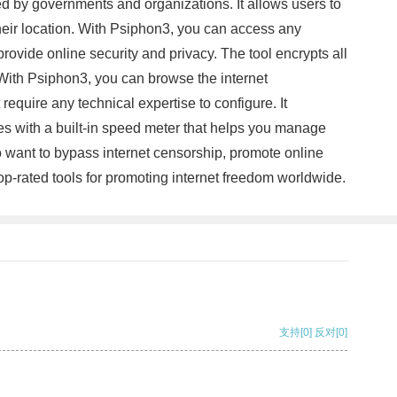
osed by governments and organizations. It allows users to
eir location. With Psiphon3, you can access any
provide online security and privacy. The tool encrypts all
. With Psiphon3, you can browse the internet
equire any technical expertise to configure. It
mes with a built-in speed meter that helps you manage
o want to bypass internet censorship, promote online
 top-rated tools for promoting internet freedom worldwide.
支持
[0]
反对
[0]