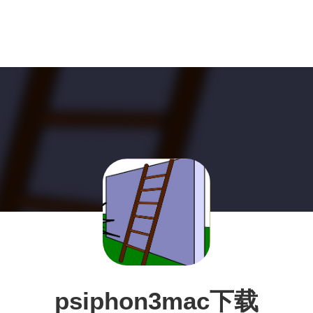
psiphon3mac下载