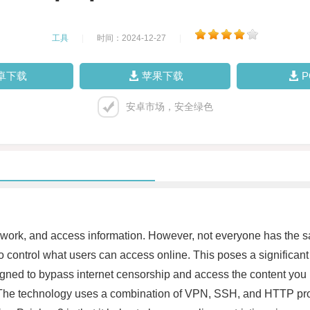
工具
|
时间：2024-12-27
|
卓下载
苹果下载
安卓市场，安全绿色
work, and access information. However, not everyone has the s
control what users can access online. This poses a significant th
igned to bypass internet censorship and access the content you n
t. The technology uses a combination of VPN, SSH, and HTTP pro