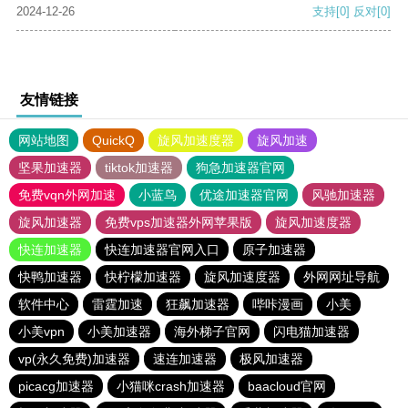
2024-12-26
支持
[0]
反对
[0]
友情链接
网站地图
QuickQ
旋风加速度器
旋风加速
坚果加速器
tiktok加速器
狗急加速器官网
免费vqn外网加速
小蓝鸟
优途加速器官网
风驰加速器
旋风加速器
免费vps加速器外网苹果版
旋风加速度器
快连加速器
快连加速器官网入口
原子加速器
快鸭加速器
快柠檬加速器
旋风加速度器
外网网址导航
软件中心
雷霆加速
狂飙加速器
哔咔漫画
小美
小美vpn
小美加速器
海外梯子官网
闪电猫加速器
vp(永久免费)加速器
速连加速器
极风加速器
picacg加速器
小猫咪crash加速器
baacloud官网