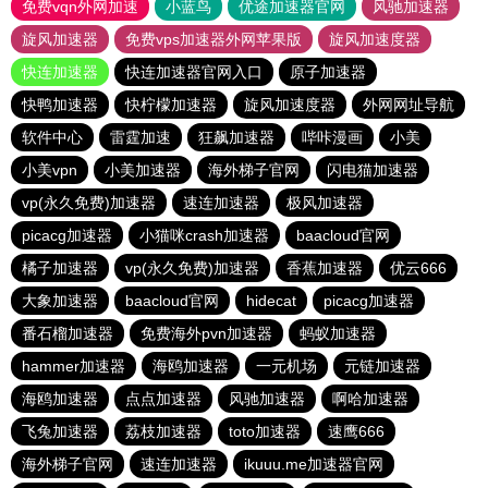
免费vqn外网加速
小蓝鸟
优途加速器官网
风驰加速器
旋风加速器
免费vps加速器外网苹果版
旋风加速度器
快连加速器
快连加速器官网入口
原子加速器
快鸭加速器
快柠檬加速器
旋风加速度器
外网网址导航
软件中心
雷霆加速
狂飙加速器
哔咔漫画
小美
小美vpn
小美加速器
海外梯子官网
闪电猫加速器
vp(永久免费)加速器
速连加速器
极风加速器
picacg加速器
小猫咪crash加速器
baacloud官网
橘子加速器
vp(永久免费)加速器
香蕉加速器
优云666
大象加速器
baacloud官网
hidecat
picacg加速器
番石榴加速器
免费海外pvn加速器
蚂蚁加速器
hammer加速器
海鸥加速器
一元机场
元链加速器
海鸥加速器
点点加速器
风驰加速器
啊哈加速器
飞兔加速器
荔枝加速器
toto加速器
速鹰666
海外梯子官网
速连加速器
ikuuu.me加速器官网