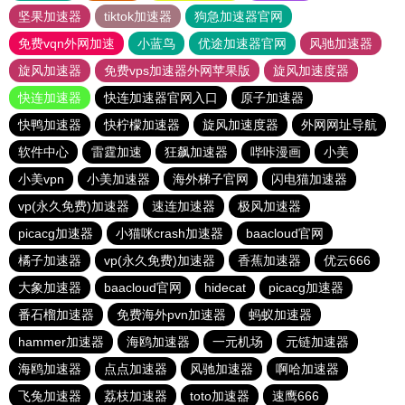
坚果加速器
tiktok加速器
狗急加速器官网
免费vqn外网加速
小蓝鸟
优途加速器官网
风驰加速器
旋风加速器
免费vps加速器外网苹果版
旋风加速度器
快连加速器
快连加速器官网入口
原子加速器
快鸭加速器
快柠檬加速器
旋风加速度器
外网网址导航
软件中心
雷霆加速
狂飙加速器
哔咔漫画
小美
小美vpn
小美加速器
海外梯子官网
闪电猫加速器
vp(永久免费)加速器
速连加速器
极风加速器
picacg加速器
小猫咪crash加速器
baacloud官网
橘子加速器
vp(永久免费)加速器
香蕉加速器
优云666
大象加速器
baacloud官网
hidecat
picacg加速器
番石榴加速器
免费海外pvn加速器
蚂蚁加速器
hammer加速器
海鸥加速器
一元机场
元链加速器
海鸥加速器
点点加速器
风驰加速器
啊哈加速器
飞兔加速器
荔枝加速器
toto加速器
速鹰666