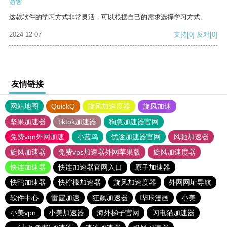
游客
这款软件的学习方式非常灵活，可以根据自己的需求选择学习方式。
2024-12-07
支持
[0]
反对
[0]
友情链接
网站地图
QuickQ
旋风加速度器
旋风加速
坚果加速器
tiktok加速器
狗急加速器官网
免费vqn外网加速
小蓝鸟
优途加速器官网
风驰加速器
旋风加速器
免费vps加速器外网苹果版
旋风加速度器
快连加速器
快连加速器官网入口
原子加速器
快鸭加速器
快柠檬加速器
旋风加速度器
外网网址导航
软件中心
雷霆加速
狂飙加速器
哔咔漫画
小美
小美vpn
小美加速器
海外梯子官网
闪电猫加速器