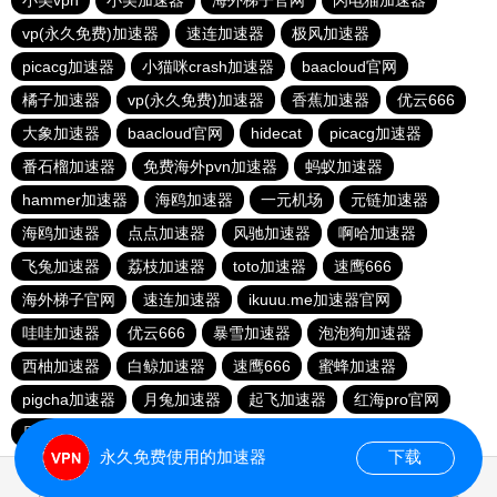
小美vpn
小美加速器
海外梯子官网
闪电猫加速器
vp(永久免费)加速器
速连加速器
极风加速器
picacg加速器
小猫咪crash加速器
baacloud官网
橘子加速器
vp(永久免费)加速器
香蕉加速器
优云666
大象加速器
baacloud官网
hidecat
picacg加速器
番石榴加速器
免费海外pvn加速器
蚂蚁加速器
hammer加速器
海鸥加速器
一元机场
元链加速器
海鸥加速器
点点加速器
风驰加速器
啊哈加速器
飞兔加速器
荔枝加速器
toto加速器
速鹰666
海外梯子官网
速连加速器
ikuuu.me加速器官网
哇哇加速器
优云666
暴雪加速器
泡泡狗加速器
西柚加速器
白鲸加速器
速鹰666
蜜蜂加速器
pigcha加速器
月兔加速器
起飞加速器
红海pro官网
原子加速器
蚂蚁加速器
永久免费使用的加速器
下载
0.050733s