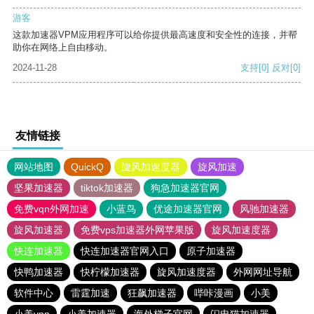
游客
这款加速器VPM应用程序可以给你提供最高速度和安全性的连接，并帮
助你在网络上自由移动。
2024-11-28
支持
[0]
反对
[0]
友情链接
网站地图
QuickQ
旋风加速度器
旋风加速
坚果加速器
tiktok加速器
狗急加速器官网
免费vqn外网加速
小蓝鸟
优途加速器官网
风驰加速器
旋风加速器
免费vps加速器外网苹果版
旋风加速度器
快连加速器
快连加速器官网入口
原子加速器
快鸭加速器
快柠檬加速器
旋风加速度器
外网网址导航
软件中心
雷霆加速
狂飙加速器
哔咔漫画
小美