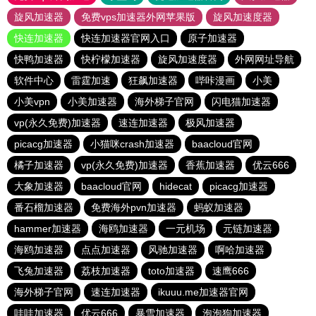
旋风加速器
免费vps加速器外网苹果版
旋风加速度器
快连加速器
快连加速器官网入口
原子加速器
快鸭加速器
快柠檬加速器
旋风加速度器
外网网址导航
软件中心
雷霆加速
狂飙加速器
哔咔漫画
小美
小美vpn
小美加速器
海外梯子官网
闪电猫加速器
vp(永久免费)加速器
速连加速器
极风加速器
picacg加速器
小猫咪crash加速器
baacloud官网
橘子加速器
vp(永久免费)加速器
香蕉加速器
优云666
大象加速器
baacloud官网
hidecat
picacg加速器
番石榴加速器
免费海外pvn加速器
蚂蚁加速器
hammer加速器
海鸥加速器
一元机场
元链加速器
海鸥加速器
点点加速器
风驰加速器
啊哈加速器
飞兔加速器
荔枝加速器
toto加速器
速鹰666
海外梯子官网
速连加速器
ikuuu.me加速器官网
哇哇加速器
优云666
暴雪加速器
泡泡狗加速器