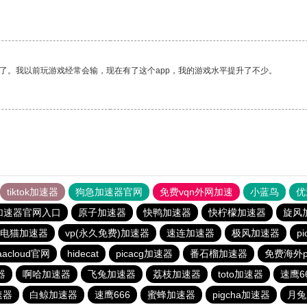
了。我以前玩游戏经常会输，现在有了这个app，我的游戏水平提升了不少。
tiktok加速器
狗急加速器官网
免费vqn外网加速
小蓝鸟
优
加速器官网入口
原子加速器
快鸭加速器
快柠檬加速器
旋风
电猫加速器
vp(永久免费)加速器
速连加速器
极风加速器
p
aacloud官网
hidecat
picacg加速器
番石榴加速器
免费海外p
器
啊哈加速器
飞兔加速器
荔枝加速器
toto加速器
速鹰6
速器
白鲸加速器
速鹰666
蜜蜂加速器
pigcha加速器
月兔