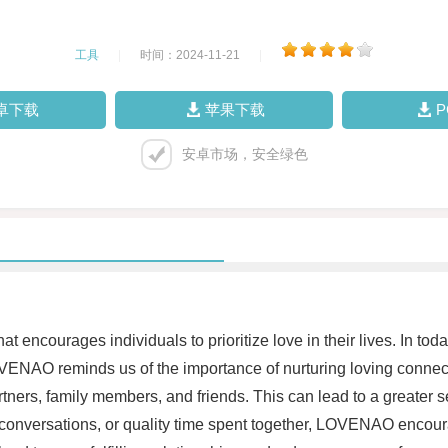
工具
|
时间：2024-11-21
|
卓下载
苹果下载
安卓市场，安全绿色
 encourages individuals to prioritize love in their lives. In today
LOVENAO reminds us of the importance of nurturing loving conne
rtners, family members, and friends. This can lead to a greater s
conversations, or quality time spent together, LOVENAO encourag