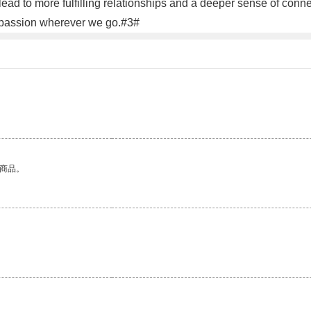
d to more fulfilling relationships and a deeper sense of connect
compassion wherever we go.#3#
的商品。
。