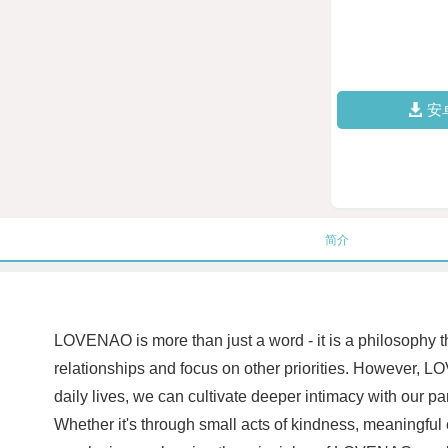
安
简介
LOVENAO is more than just a word - it is a philosophy that
relationships and focus on other priorities. However, 
daily lives, we can cultivate deeper intimacy with our pa
Whether it's through small acts of kindness, meaningful 