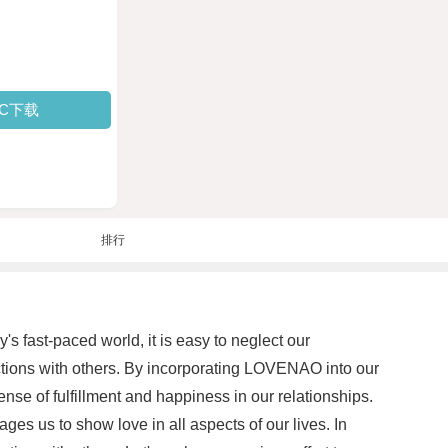
PC下载
排行
's fast-paced world, it is easy to neglect our
ctions with others. By incorporating LOVENAO into our
ense of fulfillment and happiness in our relationships.
es us to show love in all aspects of our lives. In