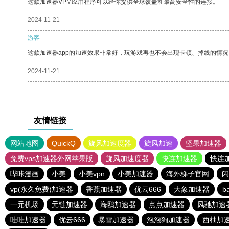
这款加速器VPM应用程序可以给你提供全球覆盖和最高安全性的连接。
2024-11-21
游客
这款加速器app的加速效果非常好，玩游戏再也不会出现卡顿、掉线的情况
2024-11-21
友情链接
网站地图
QuickQ
旋风加速度器
旋风加速
坚果加速器
免费vps加速器外网苹果版
旋风加速度器
快连加速器
快连
哔咔漫画
小美
小美vpn
小美加速器
海外梯子官网
闪
vp(永久免费)加速器
香蕉加速器
优云666
大象加速器
b
一元机场
元链加速器
海鸥加速器
点点加速器
风驰加速
哇哇加速器
优云666
暴雪加速器
泡泡狗加速器
西柚加