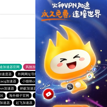
支持
[0]
反对
[0]
支持
[0]
反对
[0]
途加速器官网
风驰加速器
旋风加速器
加速度器
外网网址导航
软件中心
雷霆加速
狂飙加速器
icacg加速器
小猫咪crash加速器
baacloud官网
橘子加速器
vn加速器
蚂蚁加速器
hammer加速器
海鸥加速器
66
海外梯子官网
速连加速器
ikuuu.me加速器官网
加速器
起飞加速器
红海pro官网
原子加速器