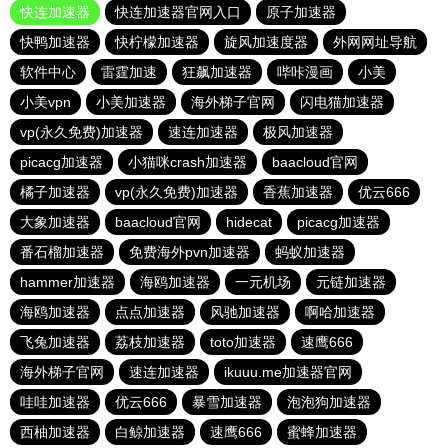
快连加速器
快连加速器官网入口
原子加速器
快鸭加速器
快柠檬加速器
旋风加速度器
外网网址导航
软件中心
雷霆加速
狂飙加速器
哔咔漫画
小美
小美vpn
小美加速器
海外梯子官网
闪电猫加速器
vp(永久免费)加速器
速连加速器
极风加速器
picacg加速器
小猫咪crash加速器
baacloud官网
橘子加速器
vp(永久免费)加速器
香蕉加速器
优云666
大象加速器
baacloud官网
hidecat
picacg加速器
番石榴加速器
免费海外pvn加速器
蚂蚁加速器
hammer加速器
海鸥加速器
一元机场
元链加速器
海鸥加速器
点点加速器
风驰加速器
啊哈加速器
飞兔加速器
荔枝加速器
toto加速器
速鹰666
海外梯子官网
速连加速器
ikuuu.me加速器官网
哇哇加速器
优云666
暴雪加速器
泡泡狗加速器
西柚加速器
白鲸加速器
速鹰666
蜜蜂加速器