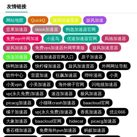
友情链接
网站地图
QuickQ
旋风加速度器
旋风加速
坚果加速器
tiktok加速器
狗急加速器官网
免费vqn外网加速
小蓝鸟
优途加速器官网
风驰加速器
旋风加速器
免费vps加速器外网苹果版
旋风加速度器
快连加速器
快连加速器官网入口
原子加速器
快鸭加速器
快柠檬加速器
旋风加速度器
外网网址导航
软件中心
雷霆加速
狂飙加速器
哔咔漫画
小美
小美vpn
小美加速器
海外梯子官网
闪电猫加速器
vp(永久免费)加速器
速连加速器
极风加速器
picacg加速器
小猫咪crash加速器
baacloud官网
橘子加速器
vp(永久免费)加速器
香蕉加速器
优云666
大象加速器
baacloud官网
hidecat
picacg加速器
番石榴加速器
免费海外pvn加速器
蚂蚁加速器