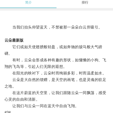
简介
排行
当我们抬头仰望蓝天，不禁被那一朵朵白云所吸引。
云朵最新版
它们或如天使翅膀般轻盈，或如奔驰的骏马般大气磅
礴。
有时，云朵会形成各种有趣的形状，如慵懒的小狗、飞
翔的飞鸟等，引起人们无限的遐想。
在阳光的映衬下，云朵时而绚丽多彩，时而温柔如水。
云朵是大自然的馈赠，是天空的画笔，也是灵魂的驻足
之地。
在这片蔚蓝的天空里，让我们跟随云朵一同飘荡，感受
心灵的自由和清新。
让我们与云朵一同在蓝天中自由飞翔。
#3#