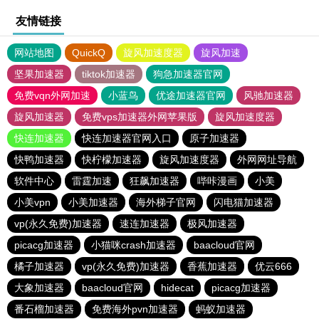
友情链接
网站地图
QuickQ
旋风加速度器
旋风加速
坚果加速器
tiktok加速器
狗急加速器官网
免费vqn外网加速
小蓝鸟
优途加速器官网
风驰加速器
旋风加速器
免费vps加速器外网苹果版
旋风加速度器
快连加速器
快连加速器官网入口
原子加速器
快鸭加速器
快柠檬加速器
旋风加速度器
外网网址导航
软件中心
雷霆加速
狂飙加速器
哔咔漫画
小美
小美vpn
小美加速器
海外梯子官网
闪电猫加速器
vp(永久免费)加速器
速连加速器
极风加速器
picacg加速器
小猫咪crash加速器
baacloud官网
橘子加速器
vp(永久免费)加速器
香蕉加速器
优云666
大象加速器
baacloud官网
hidecat
picacg加速器
番石榴加速器
免费海外pvn加速器
蚂蚁加速器