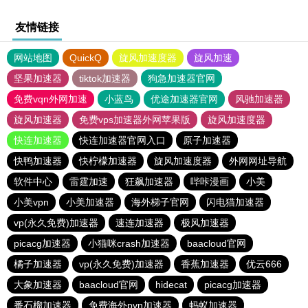
友情链接
网站地图
QuickQ
旋风加速度器
旋风加速
坚果加速器
tiktok加速器
狗急加速器官网
免费vqn外网加速
小蓝鸟
优途加速器官网
风驰加速器
旋风加速器
免费vps加速器外网苹果版
旋风加速度器
快连加速器
快连加速器官网入口
原子加速器
快鸭加速器
快柠檬加速器
旋风加速度器
外网网址导航
软件中心
雷霆加速
狂飙加速器
哔咔漫画
小美
小美vpn
小美加速器
海外梯子官网
闪电猫加速器
vp(永久免费)加速器
速连加速器
极风加速器
picacg加速器
小猫咪crash加速器
baacloud官网
橘子加速器
vp(永久免费)加速器
香蕉加速器
优云666
大象加速器
baacloud官网
hidecat
picacg加速器
番石榴加速器
免费海外pvn加速器
蚂蚁加速器